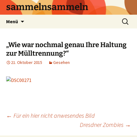
sammelnsammeln
Zum
Suchen
Menü
Inhalt
nach:
springen
„Wie war nochmal genau Ihre Haltung
zur Mülltrennung?“
21. Oktober 2015
Gesehen
Beitrags-
←
Für ein hier nicht anwesendes Bild
Dresdner Zombies
→