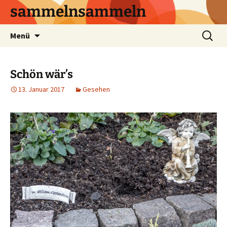
sammelnsammeln
Zum
Suchen
Menü
Inhalt
nach:
springen
Schön wär’s
13. Januar 2017
Gesehen