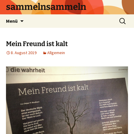
sammelnsammeln
Zum
Suchen
Menü
Inhalt
nach:
springen
Mein Freund ist kalt
8. August 2019
Allgemein