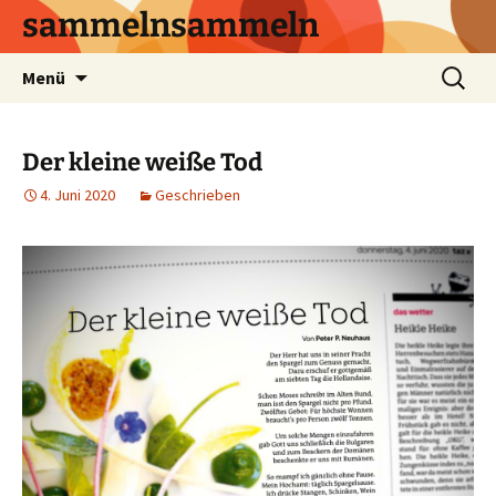
sammelnsammeln
Zum
Suchen
Menü
Inhalt
nach:
springen
Der kleine weiße Tod
4. Juni 2020
Geschrieben