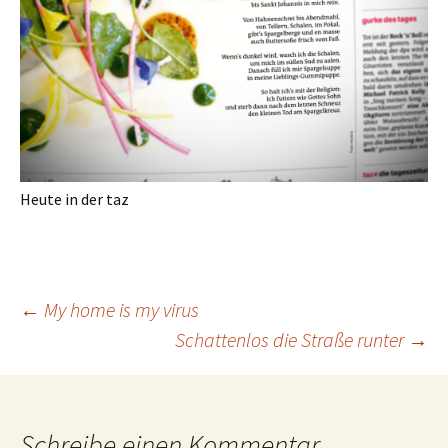
Heute in der taz
Beitrags-
←
My home is my virus
Schattenlos die Straße runter
→
Navigation
Schreibe einen Kommentar