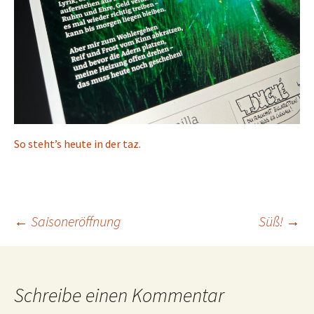
So steht’s heute in der taz.
Beitrags-
←
Saisoneröffnung
Süß!
→
Navigation
Schreibe einen Kommentar