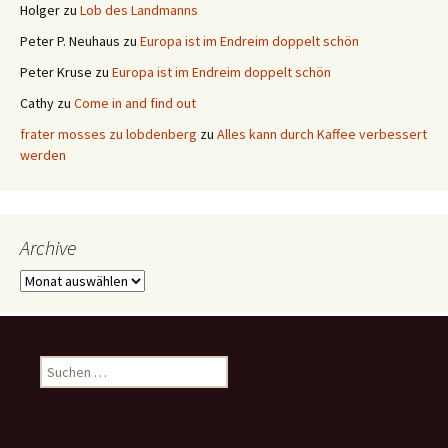
Holger
zu
Lob des Landmanns
Peter P. Neuhaus
zu
Europa ist im Endreim doppelt schön
Peter Kruse
zu
Europa ist im Endreim doppelt schön
Cathy
zu
Come in and find out
frater mosses zu lobdenberg
zu
Alles kann durch Kaffee verbessert
werden
Archive
Archive
Suchen
nach: