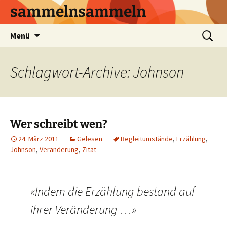
sammelnsammeln
Zum
Suchen
Menü
Inhalt
nach:
springen
Schlagwort-Archive: Johnson
Wer schreibt wen?
24. März 2011
Gelesen
Begleitumstände
,
Erzählung
,
Johnson
,
Veränderung
,
Zitat
«Indem die Erzählung bestand auf
ihrer Veränderung …»