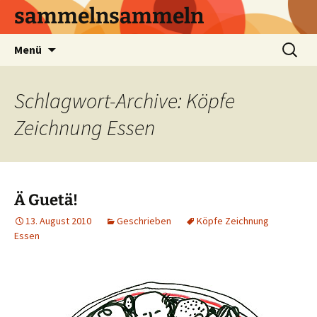
sammelnsammeln
Zum
Suchen
Menü
Inhalt
nach:
springen
Schlagwort-Archive: Köpfe
Zeichnung Essen
Ä Guetä!
13. August 2010
Geschrieben
Köpfe Zeichnung
Essen