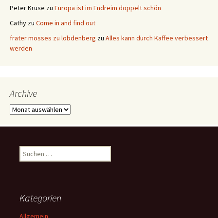
Peter Kruse
zu
Europa ist im Endreim doppelt schön
Cathy
zu
Come in and find out
frater mosses zu lobdenberg
zu
Alles kann durch Kaffee verbessert
werden
Archive
Archive
Suchen
nach:
Kategorien
Allgemein