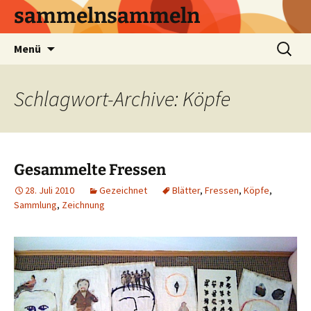
sammelnsammeln
Zum
Suchen
Menü
Inhalt
nach:
springen
Schlagwort-Archive: Köpfe
Gesammelte Fressen
28. Juli 2010
Gezeichnet
Blätter
,
Fressen
,
Köpfe
,
Sammlung
,
Zeichnung