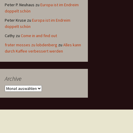
Peter P. Neuhaus
zu
Europa ist im Endreim
doppelt schön
Peter Kruse
zu
Europa ist im Endreim
doppelt schön
Cathy
zu
Come in and find out
frater mosses zu lobdenberg
zu
Alles kann
durch Kaffee verbessert werden
Archive
Archive