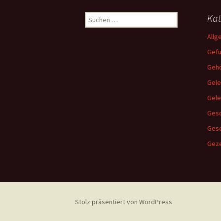
Suchen
Kat
nach:
Allg
Gef
Gehö
Gele
Gel
Gesc
Ges
Geze
Stolz präsentiert von WordPress