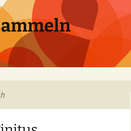
sammeln
ch
Tinitus