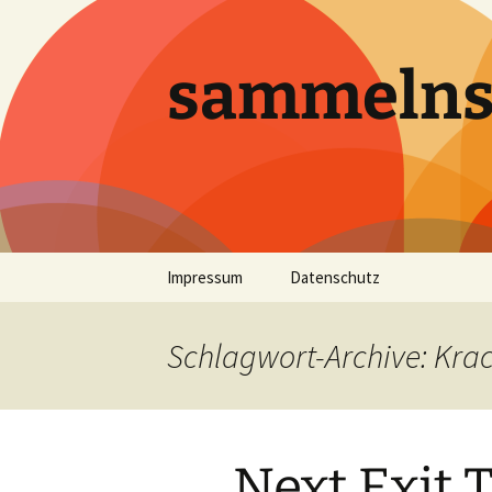
sammeln
Zum
Impressum
Datenschutz
Inhalt
springen
Schlagwort-Archive: Kra
Next Exit 