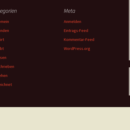
egorien
Meta
emein
Anmelden
unden
Eintrags-Feed
rt
Kommentar-Feed
bt
WordPress.org
esen
hrieben
ehen
ichnet