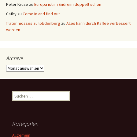
Peter Kruse
zu
Europa ist im Endreim doppelt schön
Cathy
zu
Come in and find out
frater mosses zu lobdenberg
zu
Alles kann durch Kaffee verbessert
werden
Archive
Archive
Suchen
nach:
Kategorien
Allgemein