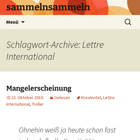
sammelnsammeln
Zum
Suchen
Menü
Inhalt
nach:
springen
Schlagwort-Archive: Lettre
International
Mangelerscheinung
22. Oktober 2010
Gelesen
Kreativität
,
Lettre
International
,
Troller
Ohnehin weiß ja heute schon fast