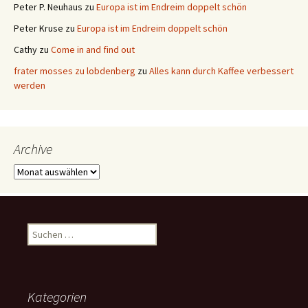
Peter P. Neuhaus
zu
Europa ist im Endreim doppelt schön
Peter Kruse
zu
Europa ist im Endreim doppelt schön
Cathy
zu
Come in and find out
frater mosses zu lobdenberg
zu
Alles kann durch Kaffee verbessert
werden
Archive
Archive
Suchen
nach:
Kategorien