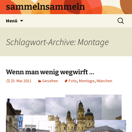
sammelnsammeln
Zum
Suchen
Menü
Inhalt
nach:
springen
Schlagwort-Archive: Montage
Wenn man wenig wegwirft …
25. Mai 2011
Gesehen
Foto
,
Montage
,
München