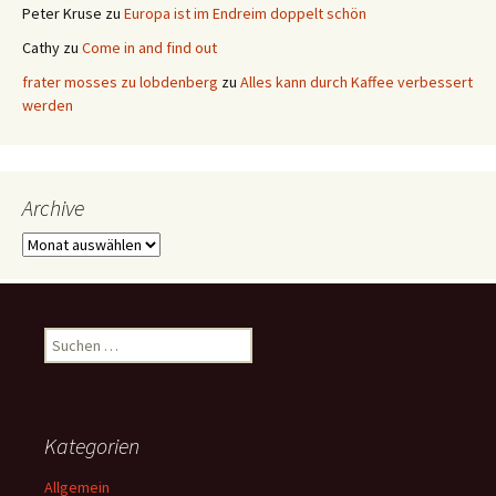
Peter Kruse
zu
Europa ist im Endreim doppelt schön
Cathy
zu
Come in and find out
frater mosses zu lobdenberg
zu
Alles kann durch Kaffee verbessert
werden
Archive
Archive
Suchen
nach:
Kategorien
Allgemein