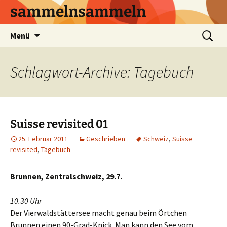
sammelnsammeln
Zum
Suchen
Menü
Inhalt
nach:
springen
Schlagwort-Archive: Tagebuch
Suisse revisited 01
25. Februar 2011
Geschrieben
Schweiz
,
Suisse
revisited
,
Tagebuch
Brunnen, Zentralschweiz, 29.7.
10.30 Uhr
Der Vierwaldstättersee macht genau beim Örtchen
Brunnen einen 90-Grad-Knick. Man kann den See vom