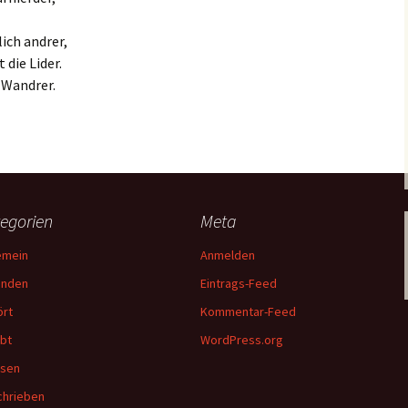
lich andrer,
 die Lider.
 Wandrer.
egorien
Meta
emein
Anmelden
unden
Eintrags-Feed
rt
Kommentar-Feed
bt
WordPress.org
esen
hrieben