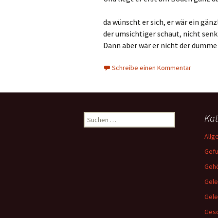
da wünscht er sich, er wär ein gänz
der umsichtiger schaut, nicht senkt
Dann aber wär er nicht der dumme
Schreibe einen Kommentar
Suchen
Kat
nach:
Allg
Gef
Gehö
Gele
Gel
Gesc