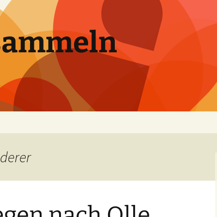
sammeln
derer
gen nach Olle