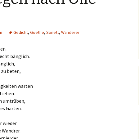
n
Gedicht
,
Goethe
,
Sonett
,
Wanderer
en.
echt bänglich.
änglich,
 zu beten,
rigkeiten warten
 Lieben.
hn umtrüben,
tes Garten.
r wieder
e Wandrer.
rnierder,