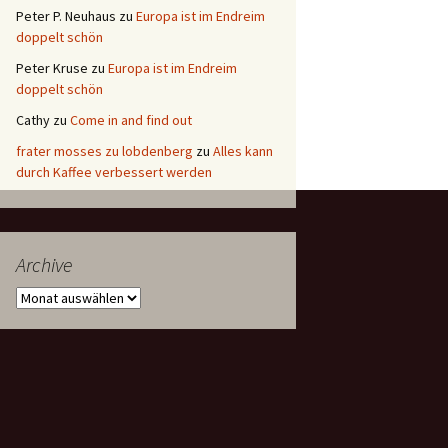
Peter P. Neuhaus
zu
Europa ist im Endreim
doppelt schön
Peter Kruse
zu
Europa ist im Endreim
doppelt schön
Cathy
zu
Come in and find out
frater mosses zu lobdenberg
zu
Alles kann
durch Kaffee verbessert werden
Archive
Archive