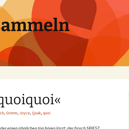
sammeln
quoiquoi«
sch
,
Grimm
,
Joyce
,
Quak
,
quoi
der einen ähnlichen ton hören läszt: der frosch
S
PIESZ