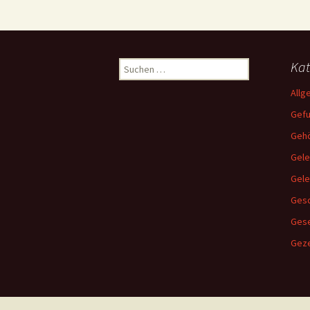
Suchen
Kat
nach:
Allg
Gef
Gehö
Gele
Gel
Gesc
Ges
Geze