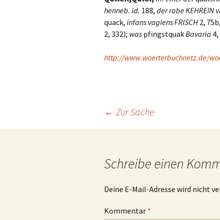
henneb. id.
188,
der rabe
K
EHREIN
v
quack,
infans vagiens
F
RISCH
2, 75b
2, 332);
was
pfingstquak
Bavaria
4,
http://www.woerterbuchnetz.de/w
Beitrags-
←
Zur Sache
Navigation
Schreibe einen Kom
Deine E-Mail-Adresse wird nicht ve
Kommentar
*