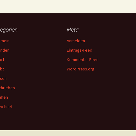
egorien
Meta
emein
Anmelden
unden
Eintrags-Feed
rt
Kommentar-Feed
bt
WordPress.org
esen
hrieben
ehen
ichnet