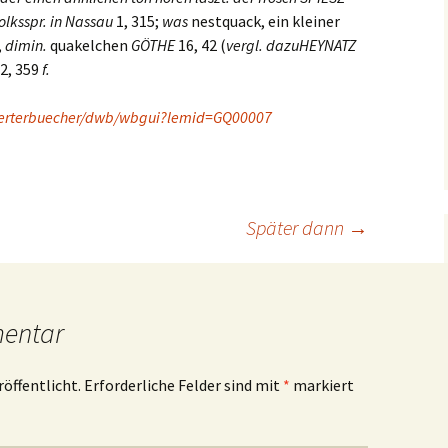
olksspr. in Nassau
1, 315;
was
nestquack, ein kleiner
,
dimin.
quakelchen
G
ÖTHE
16, 42 (
vergl. dazu
H
EYNATZ
 2, 359
f.
oerterbuecher/dwb/wbgui?lemid=GQ00007
Später dann
→
mentar
röffentlicht.
Erforderliche Felder sind mit
*
markiert