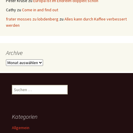
Peter Kruse
zu
Europa ist im Endreim doppelt schön
Cathy
zu
Come in and find out
frater mosses zu lobdenberg
zu
Alles kann durch Kaffee verbessert
werden
Archive
Archive
Suchen
nach:
Kategorien
Allgemein