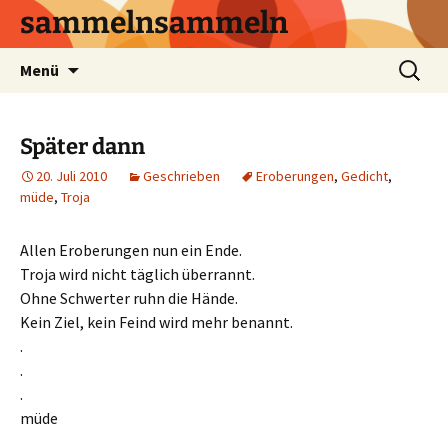
sammelnsammeln
Zum
Suchen
Menü
Inhalt
nach:
springen
Später dann
20. Juli 2010
Geschrieben
Eroberungen
,
Gedicht
,
müde
,
Troja
Allen Eroberungen nun ein Ende.
Troja wird nicht täglich überrannt.
Ohne Schwerter ruhn die Hände.
Kein Ziel, kein Feind wird mehr benannt.
.
.
.
müde