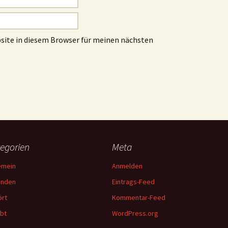
site in diesem Browser für meinen nächsten
egorien
Meta
emein
Anmelden
unden
Eintrags-Feed
rt
Kommentar-Feed
bt
WordPress.org