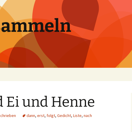
sammeln
 Ei und Henne
chrieben
dann
,
erst
,
folgt
,
Gedicht
,
Liste
,
nach