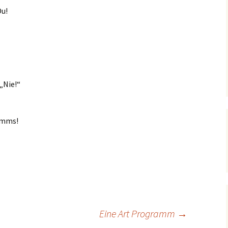
u!
„Nie!“
umms!
Eine Art Programm
→