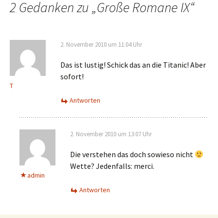
Navigation
2 Gedanken zu „
Große Romane IX
“
2. November 2010 um 11:04 Uhr
Das ist lustig! Schick das an die Titanic! Aber
sofort!
T
Antworten
2. November 2010 um 13:07 Uhr
Die verstehen das doch sowieso nicht
Wette? Jedenfalls: merci.
admin
Antworten