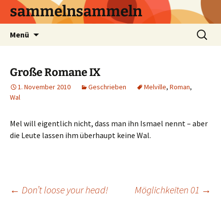
sammelnsammeln
Zum
Suchen
Menü
Inhalt
nach:
springen
Große Romane IX
1. November 2010
Geschrieben
Melville
,
Roman
,
Wal
Mel will eigentlich nicht, dass man ihn Ismael nennt – aber
die Leute lassen ihm überhaupt keine Wal.
Beitrags-
←
Don’t loose your head!
Möglichkeiten 01
→