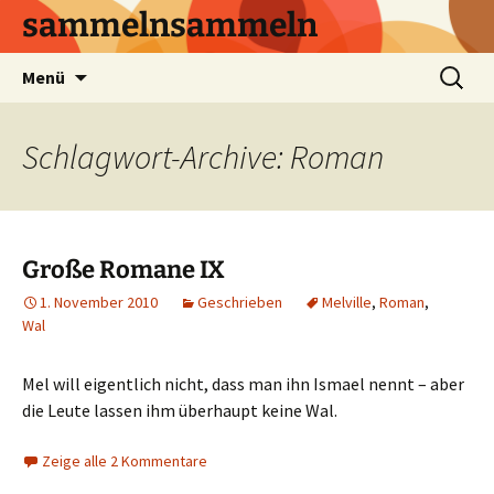
sammelnsammeln
Zum
Suchen
Menü
Inhalt
nach:
springen
Schlagwort-Archive: Roman
Große Romane IX
1. November 2010
Geschrieben
Melville
,
Roman
,
Wal
Mel will eigentlich nicht, dass man ihn Ismael nennt – aber
die Leute lassen ihm überhaupt keine Wal.
Zeige alle 2 Kommentare