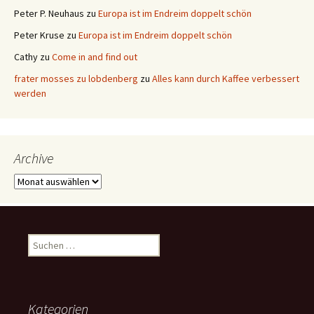
Peter P. Neuhaus
zu
Europa ist im Endreim doppelt schön
Peter Kruse
zu
Europa ist im Endreim doppelt schön
Cathy
zu
Come in and find out
frater mosses zu lobdenberg
zu
Alles kann durch Kaffee verbessert
werden
Archive
Archive
Suchen
nach:
Kategorien