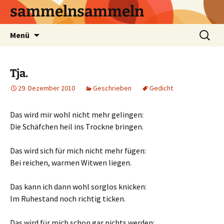
sammelnsammeln
Zum
Suchen
Menü
Inhalt
nach:
springen
Tja.
29. Dezember 2010
Geschrieben
Gedicht
Das wird mir wohl nicht mehr gelingen:
Die Schäfchen heil ins Trockne bringen.
Das wird sich für mich nicht mehr fügen:
Bei reichen, warmen Witwen liegen.
Das kann ich dann wohl sorglos knicken:
Im Ruhestand noch richtig ticken.
Das wird für mich schon gar nichts werden: