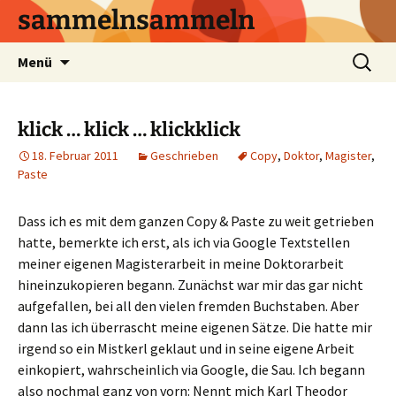
sammelnsammeln
Zum
Suchen
Menü
Inhalt
nach:
springen
klick … klick … klickklick
18. Februar 2011
Geschrieben
Copy
,
Doktor
,
Magister
,
Paste
Dass ich es mit dem ganzen Copy & Paste zu weit getrieben
hatte, bemerkte ich erst, als ich via Google Textstellen
meiner eigenen Magisterarbeit in meine Doktorarbeit
hineinzukopieren begann. Zunächst war mir das gar nicht
aufgefallen, bei all den vielen fremden Buchstaben. Aber
dann las ich überrascht meine eigenen Sätze. Die hatte mir
irgend so ein Mistkerl geklaut und in seine eigene Arbeit
einkopiert, wahrscheinlich via Google, die Sau. Ich begann
also nochmal ganz von vorn: Nennt mich Karl Theodor