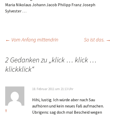
Maria Nikolaus Johann Jacob Philipp Franz Joseph
Sylvester …
Beitrags-
←
Vom Anfang mittendrin
So ist das.
→
Navigation
2 Gedanken zu „
klick … klick …
klickklick
“
18. Februar 2011 um 21:13 Uhr
Hihi, lustig. Ich würde aber nach Sau
aufhören und kein neues Faß aufmachen.
T
Übrigens: sag doch mal Bescheid wegen