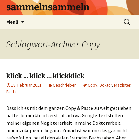
sammelnsammeln
Zum
Suchen
Menü
Inhalt
nach:
springen
Schlagwort-Archive: Copy
klick … klick … klickklick
18. Februar 2011
Geschrieben
Copy
,
Doktor
,
Magister
,
Paste
Dass ich es mit dem ganzen Copy & Paste zu weit getrieben
hatte, bemerkte ich erst, als ich via Google Textstellen
meiner eigenen Magisterarbeit in meine Doktorarbeit
hineinzukopieren begann. Zunächst war mir das gar nicht
aufgefallen, bei all den vielen fremden Buchstaben. Aber