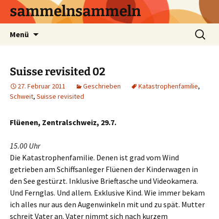
sammelnsammeln
Zum
Suchen
Menü
Inhalt
nach:
springen
Suisse revisited 02
27. Februar 2011
Geschrieben
Katastrophenfamilie
,
Schweit
,
Suisse revisited
Flüenen, Zentralschweiz, 29.7.
15.00 Uhr
Die Katastrophenfamilie. Denen ist grad vom Wind
getrieben am Schiffsanleger Flüenen der Kinderwagen in
den See gestürzt. Inklusive Brieftasche und Videokamera.
Und Fernglas. Und allem. Exklusive Kind. Wie immer bekam
ich alles nur aus den Augenwinkeln mit und zu spät. Mutter
schreit Vater an. Vater nimmt sich nach kurzem