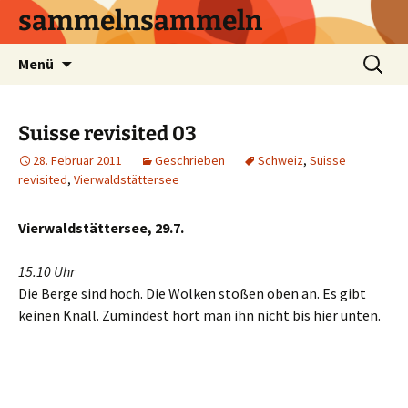
sammelnsammeln
Zum
Suchen
Menü
Inhalt
nach:
springen
Suisse revisited 03
28. Februar 2011
Geschrieben
Schweiz
,
Suisse
revisited
,
Vierwaldstättersee
Vierwaldstättersee, 29.7.
15.10 Uhr
Die Berge sind hoch. Die Wolken stoßen oben an. Es gibt
keinen Knall. Zumindest hört man ihn nicht bis hier unten.