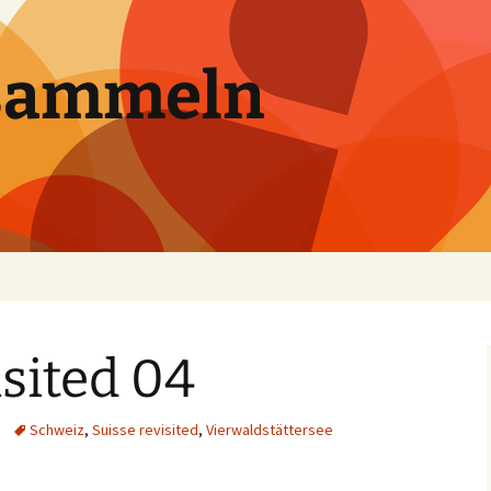
sammeln
isited 04
Schweiz
,
Suisse revisited
,
Vierwaldstättersee