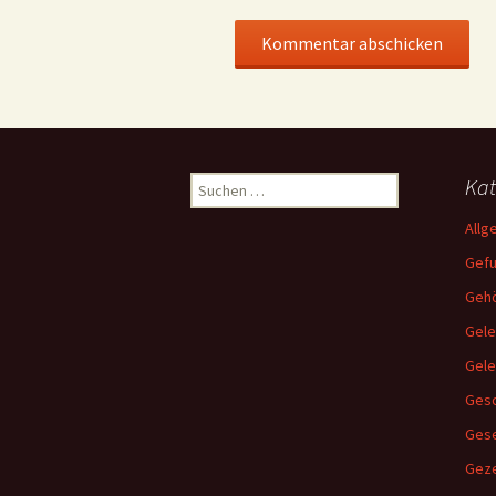
Suchen
Kat
nach:
Allg
Gef
Gehö
Gele
Gel
Gesc
Ges
Geze