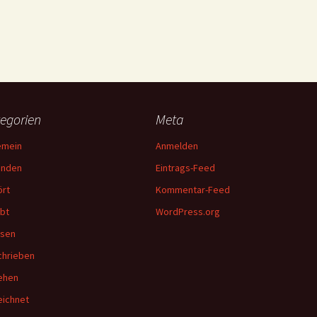
egorien
Meta
emein
Anmelden
unden
Eintrags-Feed
rt
Kommentar-Feed
bt
WordPress.org
esen
hrieben
ehen
ichnet