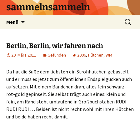
sammelnsammeln
Zum
Suchen
Menü
Inhalt
nach:
springen
Berlin, Berlin, wir fahren nach
20. März 2011
Gefunden
2006
,
Hütchen
,
WM
Da hat die Süße dem liebsten ein Strohhütchen gebastelt
und er muss es jetzt zum öffentlichen Endspielgucken auch
aufsetzen. Mit einem Bändchen dran, alles fein schwarz-
rot-gold gepinselt. Sie selbst trägt auch eines: klein und
fein, am Rand steht umlaufend in Großbuchstaben RUDI
RUDI RUDI … Beiden ist nicht recht wohl mit ihren Hütchen
und beide haben recht damit.