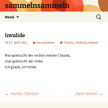
sammelnsammeln
Zum
Suchen
Menü
Inhalt
nach:
springen
Invalide
17. April 2011
Geschrieben
Chucks
,
Gedicht
,
hinken
Mal quietscht der rechte meiner Chucks,
mal quietscht der linke.
Ich glaub, ich hinke.
Beitrags-
←
Hartes Sterben
Zwei Herren
→