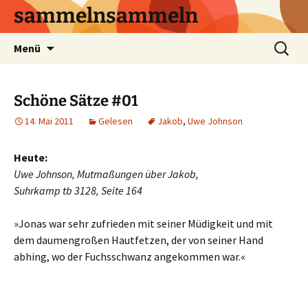
sammelnsammeln
Zum
Suchen
Menü
Inhalt
nach:
springen
Schöne Sätze #01
14. Mai 2011
Gelesen
Jakob
,
Uwe Johnson
Heute:
Uwe Johnson, Mutmaßungen über Jakob,
Suhrkamp tb 3128, Seite 164
»Jonas war sehr zufrieden mit seiner Müdigkeit und mit
dem daumengroßen Hautfetzen, der von seiner Hand
abhing, wo der Fuchsschwanz angekommen war.«