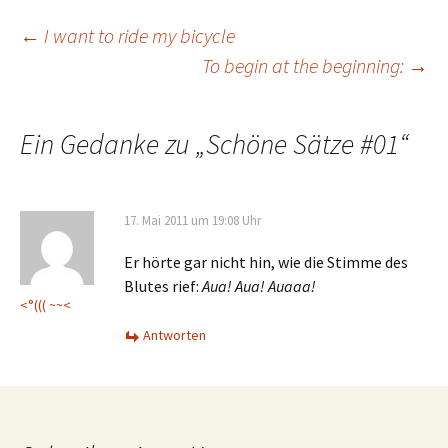
Beitrags-
←
I want to ride my bicycle
To begin at the beginning:
→
Navigation
Ein Gedanke zu „
Schöne Sätze #01
“
17. Mai 2011 um 19:08 Uhr
Er hörte gar nicht hin, wie die Stimme des
Blutes rief:
Aua! Aua! Auaaa!
<°((( ~~<
Antworten