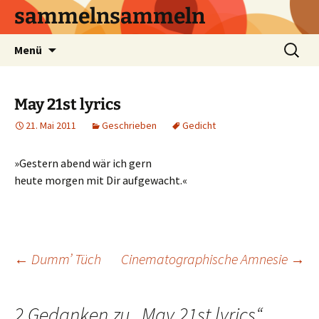
sammelnsammeln
Zum
Suchen
Menü
Inhalt
nach:
springen
May 21st lyrics
21. Mai 2011
Geschrieben
Gedicht
»Gestern abend wär ich gern
heute morgen mit Dir aufgewacht.«
Beitrags-
←
Dumm’ Tüch
Cinematographische Amnesie
→
Navigation
2 Gedanken zu „
May 21st lyrics
“