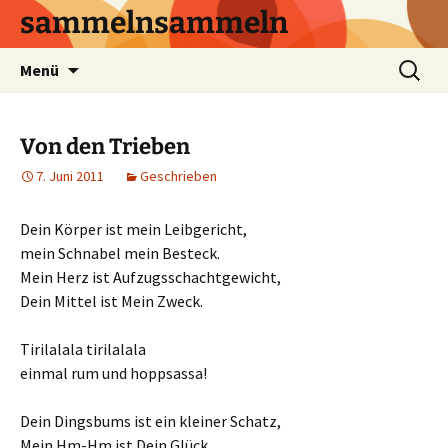
sammelnsammeln
Zum
Suchen
Menü
Inhalt
nach:
springen
Von den Trieben
7. Juni 2011
Geschrieben
Dein Körper ist mein Leibgericht,
mein Schnabel mein Besteck.
Mein Herz ist Aufzugsschachtgewicht,
Dein Mittel ist Mein Zweck.
Tirilalala tirilalala
einmal rum und hoppsassa!
Dein Dingsbums ist ein kleiner Schatz,
Mein Hm-Hm ist Dein Glück.