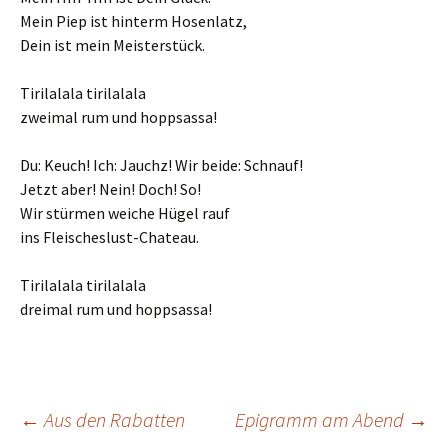
Mein Piep ist hinterm Hosenlatz,
Dein ist mein Meisterstück.
Tirilalala tirilalala
zweimal rum und hoppsassa!
Du: Keuch! Ich: Jauchz! Wir beide: Schnauf!
Jetzt aber! Nein! Doch! So!
Wir stürmen weiche Hügel rauf
ins Fleischeslust-Chateau.
Tirilalala tirilalala
dreimal rum und hoppsassa!
Beitrags-
←
Aus den Rabatten
Epigramm am Abend
→