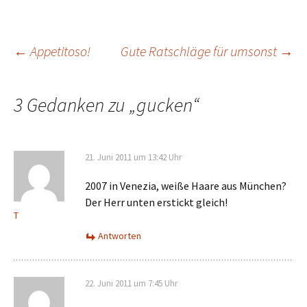
Beitrags-
←
Appetitoso!
Gute Ratschläge für umsonst
→
Navigation
3 Gedanken zu „
gucken
“
21. Juni 2011 um 13:42 Uhr
2007 in Venezia, weiße Haare aus München?
Der Herr unten erstickt gleich!
T
Antworten
22. Juni 2011 um 7:45 Uhr