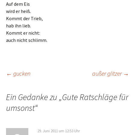
Auf dem Eis
wird er heiß.
Kommt der Trieb,
hab ihn lieb.
Kommt er nicht:
auch nicht schlimm.
Beitrags-
←
gucken
außer glitzer
→
Navigation
Ein Gedanke zu „
Gute Ratschläge für
umsonst
“
29. Juni 2011 um 12:53 Uhr