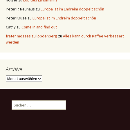
Holger
zu
Lob des Landmanns
Peter P. Neuhaus
zu
Europa ist im Endreim doppelt schön
Peter Kruse
zu
Europa ist im Endreim doppelt schön
Cathy
zu
Come in and find out
frater mosses zu lobdenberg
zu
Alles kann durch Kaffee verbessert
werden
Archive
Archive
Suchen
nach: