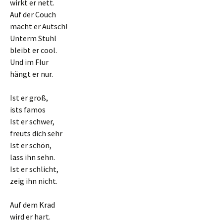
wirkt er nett.
Auf der Couch
macht er Autsch!
Unterm Stuhl
bleibt er cool.
Und im Flur
hängt er nur.
Ist er groß,
ists famos
Ist er schwer,
freuts dich sehr
Ist er schön,
lass ihn sehn.
Ist er schlicht,
zeig ihn nicht.
Auf dem Krad
wird er hart.