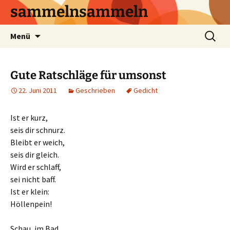
sammelnsammeln
Zum
Suchen
Menü
Inhalt
nach:
springen
Gute Ratschläge für umsonst
22. Juni 2011
Geschrieben
Gedicht
Ist er kurz,
seis dir schnurz.
Bleibt er weich,
seis dir gleich.
Wird er schlaff,
sei nicht baff.
Ist er klein:
Höllenpein!
Schau, im Bad