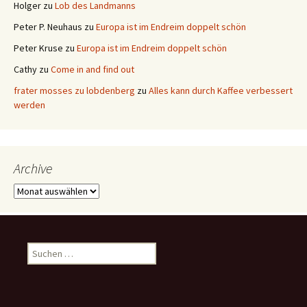
Holger
zu
Lob des Landmanns
Peter P. Neuhaus
zu
Europa ist im Endreim doppelt schön
Peter Kruse
zu
Europa ist im Endreim doppelt schön
Cathy
zu
Come in and find out
frater mosses zu lobdenberg
zu
Alles kann durch Kaffee verbessert
werden
Archive
Archive
Suchen
nach: