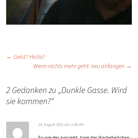
Beitrags-
←
Geist? Hallo?
Wenn nichts mehr geht: neu anfangen
→
Navigation
2 Gedanken zu „
Dunkle Gasse. Wird
sie kommen?
“
24. August 2011 um 2:49 Uhr
So wie der aussieht, kam das Hackebeilchen