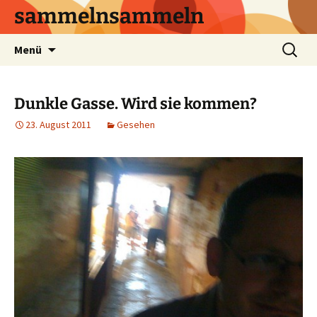
sammelnsammeln
Zum
Suchen
Menü
Inhalt
nach:
springen
Dunkle Gasse. Wird sie kommen?
23. August 2011
Gesehen