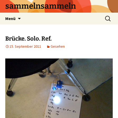
sammelnsammeln
Zum
Suchen
Menü
Inhalt
nach:
springen
Brücke. Solo. Ref.
15. September 2011
Gesehen