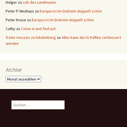
Holger
zu
Lob des Landmanns
Peter P. Neuhaus
zu
Europa ist im Endreim doppelt schön
Peter Kruse
zu
Europa ist im Endreim doppelt schön
Cathy
zu
Come in and find out
frater mosses zu lobdenberg
zu
Alles kann durch Kaffee verbessert
werden
Archive
Archive
Suchen
nach: