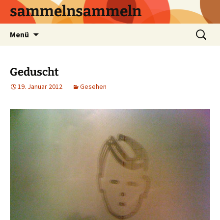
sammelnsammeln
Zum
Suchen
Menü
Inhalt
nach:
springen
Geduscht
19. Januar 2012
Gesehen