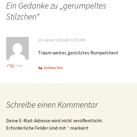
Navigation
Ein Gedanke zu „
gerumpeltes
Stilzchen
“
23. Januar 2012 um 12:03 Uhr
Träum weiter, gestilztes Rumpelchen!
<°((( ~~<
Antworten
Schreibe einen Kommentar
Deine E-Mail-Adresse wird nicht veröffentlicht.
Erforderliche Felder sind mit
*
markiert