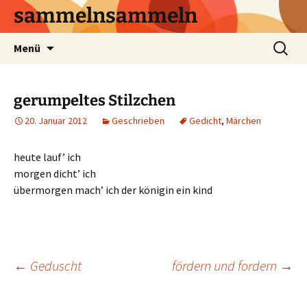
sammelnsammeln
Zum
Suchen
Menü
Inhalt
nach:
springen
gerumpeltes Stilzchen
20. Januar 2012
Geschrieben
Gedicht
,
Märchen
heute lauf’ ich
morgen dicht’ ich
übermorgen mach’ ich der königin ein kind
Beitrags-
←
Geduscht
fördern und fordern
→