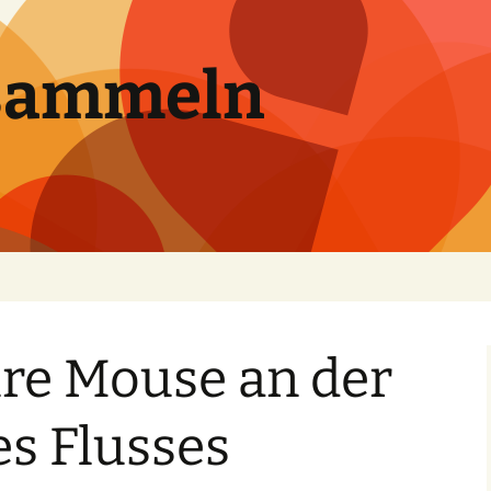
sammeln
ure Mouse an der
s Flusses