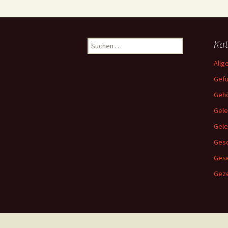
Suchen
Kat
nach:
Allg
Gef
Gehö
Gele
Gel
Gesc
Ges
Geze