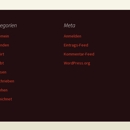
egorien
Meta
emein
Anmelden
unden
Eintrags-Feed
rt
Kommentar-Feed
bt
WordPress.org
esen
hrieben
ehen
ichnet