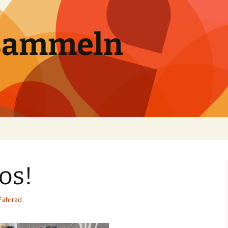
sammeln
los!
Fahrrad