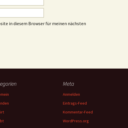
site in diesem Browser für meinen nächsten
egorien
Meta
emein
Anmelden
unden
Eintrags-Feed
rt
Kommentar-Feed
bt
WordPress.org