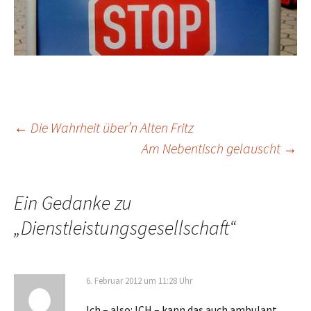
Beitrags-
←
Die Wahrheit über’n Alten Fritz
Am Nebentisch gelauscht
→
Navigation
Ein Gedanke zu
„
Dienstleistungsgesellschaft
“
6. Februar 2012 um 11:28 Uhr
Ich – also: ICH – kann das auch ambulant