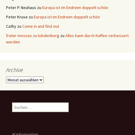
Peter P. Neuhaus
zu
Europa ist im Endreim doppelt schön
Peter Kruse
zu
Europa ist im Endreim doppelt schön
Cathy
zu
Come in and find out
frater mosses zu lobdenberg
zu
Alles kann durch Kaffee verbessert
werden
Archive
Archive
Suchen
nach:
Kategorien