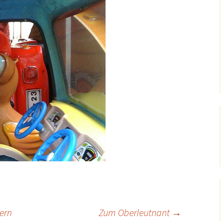
ern
Zum Oberleutnant
→