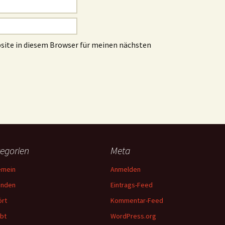
site in diesem Browser für meinen nächsten
egorien
Meta
emein
Anmelden
unden
Eintrags-Feed
rt
Kommentar-Feed
bt
WordPress.org