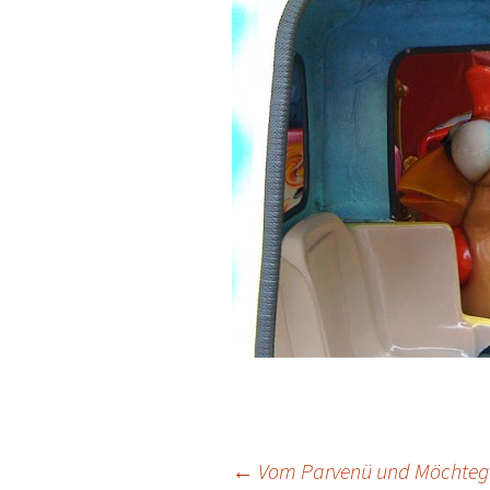
Beitrags-
←
Vom Parvenü und Möchteg