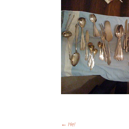
Beitrags-
←
He!