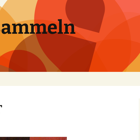
sammeln
r