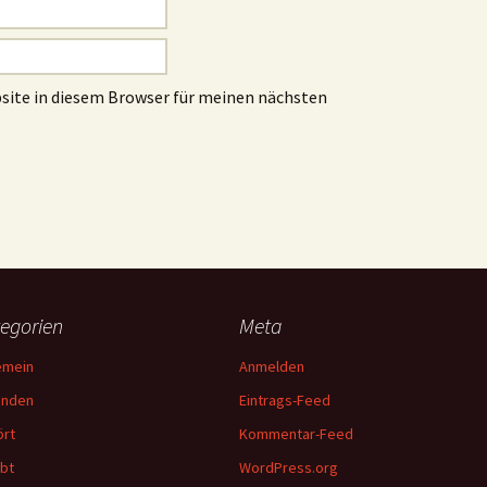
site in diesem Browser für meinen nächsten
egorien
Meta
emein
Anmelden
unden
Eintrags-Feed
rt
Kommentar-Feed
bt
WordPress.org