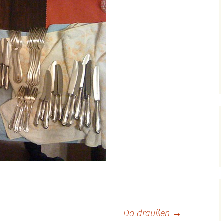
Da draußen
→