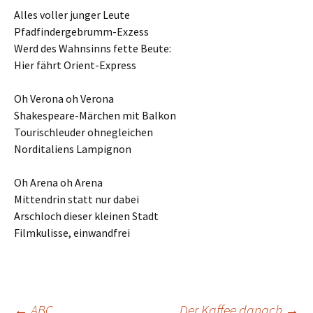
Alles voller junger Leute
Pfadfindergebrumm-Exzess
Werd des Wahnsinns fette Beute:
Hier fährt Orient-Express
Oh Verona oh Verona
Shakespeare-Märchen mit Balkon
Tourischleuder ohnegleichen
Norditaliens Lampignon
Oh Arena oh Arena
Mittendrin statt nur dabei
Arschloch dieser kleinen Stadt
Filmkulisse, einwandfrei
←
ABC
Der Kaffee danach
→