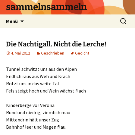
sammelnsammeln
Zum
Suchen
Menü
Inhalt
nach:
springen
Die Nachtigall. Nicht die Lerche!
4. Mai 2012
Geschrieben
Gedicht
Tunnel schwitzt uns aus den Alpen
Endlich raus aus Weh und Krach
Rotzt uns in das weite Tal
Fels steigt hoch und Wein wächst flach
Kinderberge vor Verona
Rund und niedrig, ziemlich mau
Mittendrin hält unser Zug
Bahnhof leer und Magen flau.