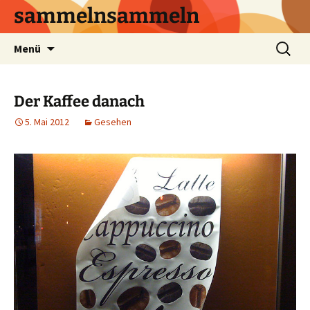
sammelnsammeln
Zum
Suchen
Menü
Inhalt
nach:
springen
Der Kaffee danach
5. Mai 2012
Gesehen