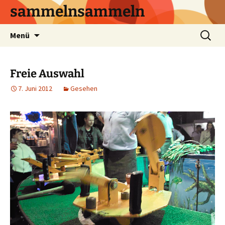
sammelnsammeln
Zum
Suchen
Menü
Inhalt
nach:
springen
Freie Auswahl
7. Juni 2012
Gesehen