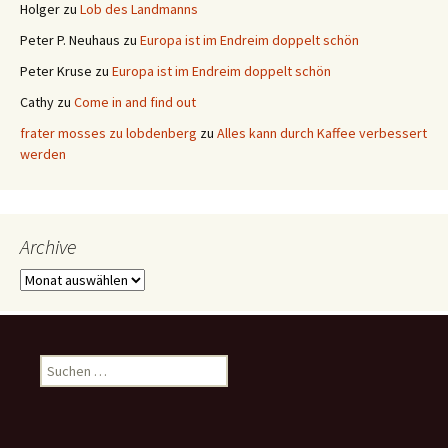
Holger
zu
Lob des Landmanns
Peter P. Neuhaus
zu
Europa ist im Endreim doppelt schön
Peter Kruse
zu
Europa ist im Endreim doppelt schön
Cathy
zu
Come in and find out
frater mosses zu lobdenberg
zu
Alles kann durch Kaffee verbessert
werden
Archive
Archive
Suchen
nach: