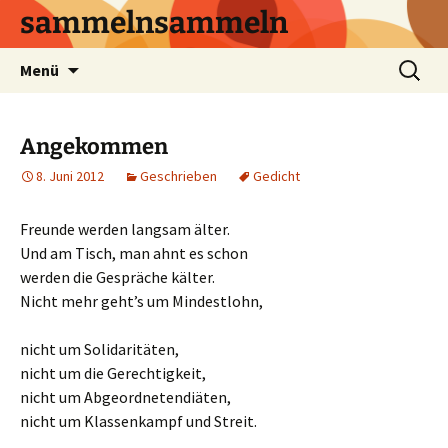
sammelnsammeln
Zum
Suchen
Menü
Inhalt
nach:
springen
Angekommen
8. Juni 2012
Geschrieben
Gedicht
Freunde werden langsam älter.
Und am Tisch, man ahnt es schon
werden die Gespräche kälter.
Nicht mehr geht’s um Mindestlohn,
nicht um Solidaritäten,
nicht um die Gerechtigkeit,
nicht um Abgeordnetendiäten,
nicht um Klassenkampf und Streit.