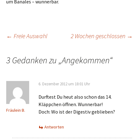
um Banales – wunnerbar.
Beitrags-
←
Freie Auswahl
2 Wochen geschlossen
→
Navigation
3 Gedanken zu „
Angekommen
“
6. Dezember 2012 um 18:01 Uhr
Durftest Du heut also schon das 14.
Kläppchen öffnen. Wunnerbar!
Fräulein B.
Doch: Wo ist der Digestiv geblieben?
Antworten