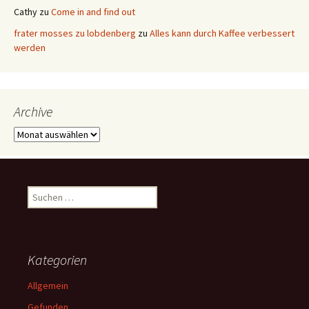
Cathy
zu
Come in and find out
frater mosses zu lobdenberg
zu
Alles kann durch Kaffee verbessert
werden
Archive
Archive
Suchen
nach:
Kategorien
Allgemein
Gefunden