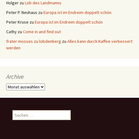
Holger
zu
Lob des Landmanns
Peter P. Neuhaus
zu
Europa ist im Endreim doppelt schön
Peter Kruse
zu
Europa ist im Endreim doppelt schön
Cathy
zu
Come in and find out
frater mosses zu lobdenberg
zu
Alles kann durch Kaffee verbessert
werden
Archive
Archive
Suchen
nach: