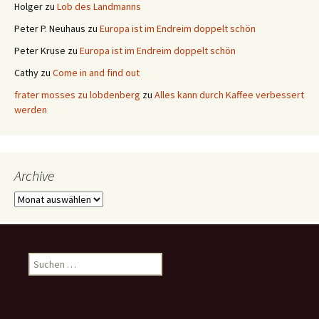
Holger
zu
Lob des Landmanns
Peter P. Neuhaus
zu
Europa ist im Endreim doppelt schön
Peter Kruse
zu
Europa ist im Endreim doppelt schön
Cathy
zu
Come in and find out
frater mosses zu lobdenberg
zu
Alles kann durch Kaffee verbessert
werden
Archive
Archive
Suchen
nach: