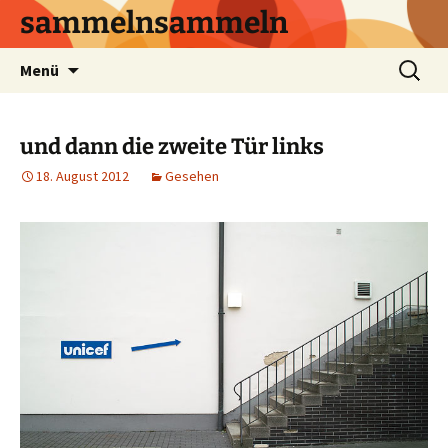
sammelnsammeln
Zum
Suchen
Menü
Inhalt
nach:
springen
und dann die zweite Tür links
18. August 2012
Gesehen