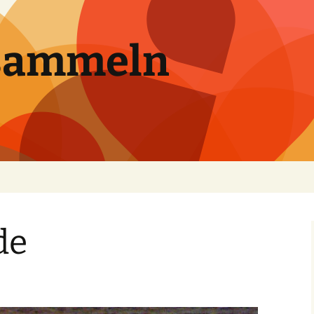
sammeln
de